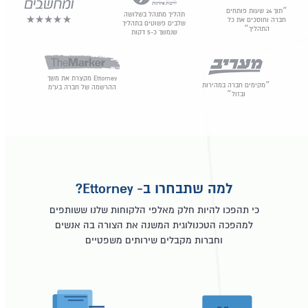
״תוך 24 שעות פותחים
תהליך מתנהל בשלושה
חברה וחוסכים את כל
שלבים פשוטים בתהליך
התהליך״
שנמשך כ-5 דקות
Ettorney מקצרת את משך
״מקימים חברה במהירות
ההרשמה של חברה בע"מ
ובזול״
למה שתבחרו ב- Ettorney?
כי תהפכו להיות חלק מאלפי הלקוחות שלנו ששותפים
למהפכה הטכנולוגית המשנה את הצורה בה אנשים
וחברות מקבלים שירותים משפטיים