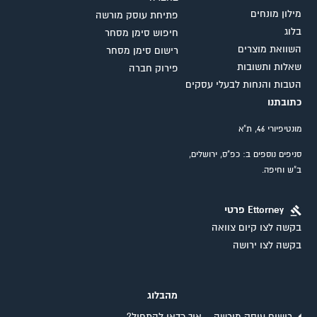
מילון מונחים
פתיחת עוסק מורשה
בלוג
חיפוש סימן מסחר
השוואת מוצרים
רישום סימן מסחר
שאלות ותשובות
פירוק חברה
הטבות והנחות לבעלי עסקים
כתובתנו
מונטיפיורי 46, ת"א
סניפים נוספים ב: כפ"ס, ירושלים,
ב"ש וחיפה.
Ettorney פרטי
בקשה לצו קיום צוואה
בקשה לצו ירושה
מהבלוג