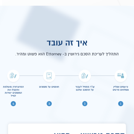
איך זה עובד
התהליך לעריכת הסכם גירושין ב- Ettorney הוא פשוט ומהיר.
נרשמים אונליין
עו"ד מתחיל לעבוד
חותמים על מסמכים
הפרוצדורה מושלמת
וממלאים פרטים
על ההסכם שלכם
ותקבלו את
המסמכים ישירות
למייל