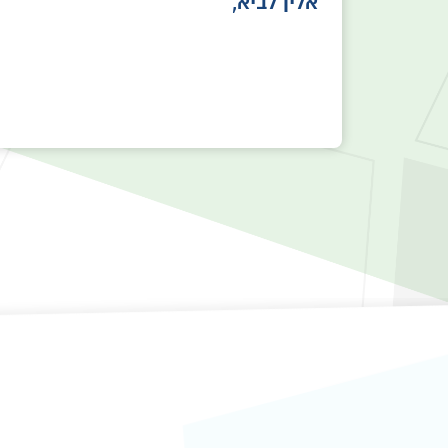
אמליץ בחום.
יבגני בייץ,