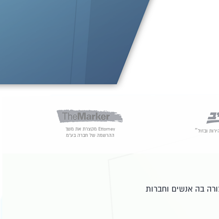
Ettorney מקצרת את משך
רות ובזול״
ההרשמה של חברה בע"מ
רה בה אנשים וחברות