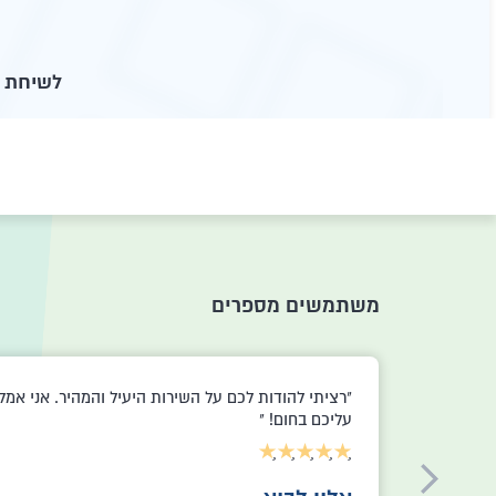
לשיחת י
משתמשים מספרים
לפני כחצי שנה היתי צריך לממש צוואה לאחר מות אימ
חיפשתי באינטרנט ונתקלתי ב - Ettorney. כמה דקות
אחרי העלאת הטפסים יצרו איתי קשר, התחילו את
התהליך וכעבור כמה שבועות צו קיום הצוואה היה מוכן
ונשלח אליי באופן ישיר. שירות יעיל ביותר מהיר ומקצוע