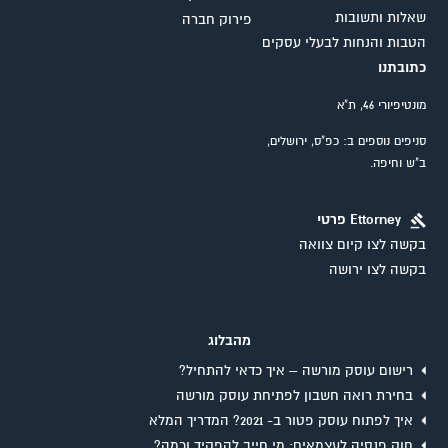
שאלות ותשובות
פירוק חברה
הטבות והנחות לבעלי עסקים
כתובתנו
מונטיפיורי 46, ת"א
סניפים נוספים ב: כפ"ס, ירושלים,
ב"ש וחיפה.
Ettorney פרטי
בקשה לצו קיום צוואה
בקשה לצו ירושה
מהבלוג
רישום עוסק מורשה – איך כדאי להתחיל?
בחירת רואה חשבון לפתיחת עוסק מורשה
איך לפתוח עוסק פטור ב- 2021? המדריך המלא
חוק פנסיה לעצמאים: מי חייב להפקיד וכמה?