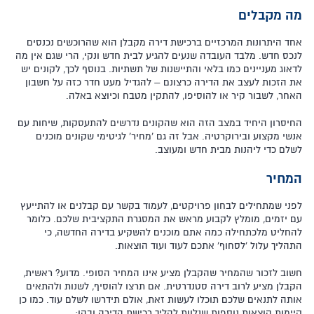
מה מקבלים
אחד היתרונות המרכזיים ברכישת דירה מקבלן הוא שהרוכשים נכנסים
לנכס חדש. מלבד העובדה שנעים להגיע לבית חדש ונקי, הרי שגם אין מה
לדאוג מעניינים כמו בלאי והתיישנות של תשתיות. בנוסף לכך, לקונים יש
את הזכות לעצב את הדירה כרצונם – להגדיל מעט חדר כזה על חשבון
האחר, לשבור קיר או להוסיפו, להתקין מטבח וכיוצא באלה.
החיסרון היחיד במצב הזה הוא שהקונים נדרשים להתעסקות, שיחות עם
אנשי מקצוע ובירוקרטיה. אבל זה גם 'מחיר' לגיטימי שקונים מוכנים
לשלם כדי ליהנות מבית חדש ומעוצב.
המחיר
לפני שמתחילים לבחון פרויקטים, לעמוד בקשר עם קבלנים או להתייעץ
עם יזמים, מומלץ לקבוע מראש את המסגרת התקציבית שלכם. כלומר
להחליט מלכתחילה כמה אתם מוכנים להשקיע בדירה החדשה, כי
התהליך עלול 'לסחוף' אתכם לעוד ועוד הוצאות.
חשוב לזכור שהמחיר שהקבלן מציע אינו המחיר הסופי. מדוע? ראשית,
הקבלן מציע לרוב דירה סטנדרטית. אם תרצו להוסיף, לשנות ולהתאים
אותה לתנאים שלכם תוכלו לעשות זאת, אולם תידרשו לשלם עוד. כמו כן
קיימות הוצאות נוספות שנלוות להליך רכישת הדירה ובהן: