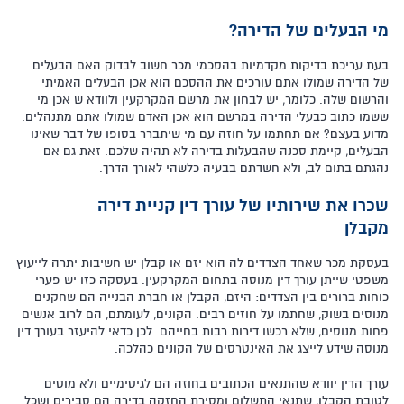
מי הבעלים של הדירה?
בעת עריכת בדיקות מקדמיות בהסכמי מכר חשוב לבדוק האם הבעלים
של הדירה שמולו אתם עורכים את ההסכם הוא אכן הבעלים האמיתי
והרשום שלה. כלומר, יש לבחון את מרשם המקרקעין ולוודא ש אכן מי
ששמו כתוב כבעלי הדירה במרשם הוא אכן האדם שמולו אתם מתנהלים.
מדוע בעצם? אם תחתמו על חוזה עם מי שיתברר בסופו של דבר שאינו
הבעלים, קיימת סכנה שהבעלות בדירה לא תהיה שלכם. זאת גם אם
נהגתם בתום לב, ולא חשדתם בבעיה כלשהי לאורך הדרך.
שכרו את שירותיו של עורך דין קניית דירה
מקבלן
בעסקת מכר שאחד הצדדים לה הוא יזם או קבלן יש חשיבות יתרה לייעוץ
משפטי שייתן עורך דין מנוסה בתחום המקרקעין. בעסקה כזו יש פערי
כוחות ברורים בין הצדדים: היזם, הקבלן או חברת הבנייה הם שחקנים
מנוסים בשוק, שחתמו על חוזים רבים. הקונים, לעומתם, הם לרוב אנשים
פחות מנוסים, שלא רכשו דירות רבות בחייהם. לכן כדאי להיעזר בעורך דין
מנוסה שידע לייצג את האינטרסים של הקונים כהלכה.
עורך הדין יוודא שהתנאים הכתובים בחוזה הם לגיטימיים ולא מוטים
לטובת הקבלן, שתנאי התשלום ומסירת החזקה בדירה הם סבירים ושכל