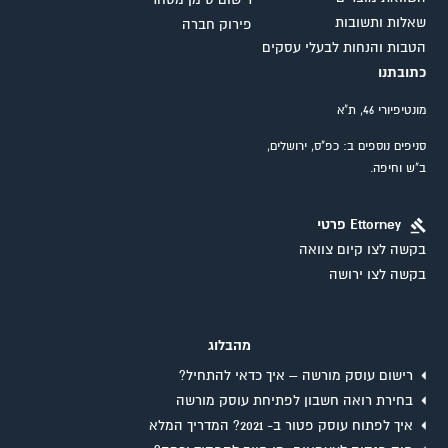
רישום סימן מסחר
שאלות ותשובות
פירוק חברה
הטבות והנחות לבעלי עסקים
כתובתנו
מונטיפיורי 46, ת"א
סניפים נוספים ב: כפ"ס, ירושלים,
ב"ש וחיפה.
Ettorney פרטי
בקשה לצו קיום צוואה
בקשה לצו ירושה
מהבלוג
רישום עוסק מורשה – איך כדאי להתחיל?
בחירת רואה חשבון לפתיחת עוסק מורשה
איך לפתוח עוסק פטור ב- 2021? המדריך המלא