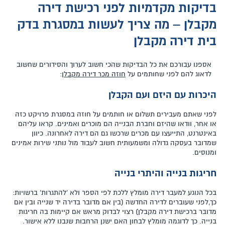
בדיקות מקדמיות לפני רכישת דירה
מקבלן – מה צריך לעשות במסגרת בדק
בית דירה מקבלן
אספנו עבורכם את כל הבדיקות שהכי חשוב לערוך והסידורים שחשוב
לדאוג להם לפני שחותמים על
חוזה מכר דירה מקבלן
:
היכרות עם היזם ועם הקבלן
לפני שאתם מעבירים תשלום או חותמים על חוזה במסגרת פרויקט כזה
או אחר, וודאו שהיזם וחברת הבנייה הם מוכרים ואמינים. קראו עליהם
באינטרנט, התייעצו עם מכרים שרכשו גם הם דירה לאחרונה. כיוון
שמדובר בעסקה גדולה ומשמעותית חשוב לעבוד מול נותני שירות אמינים
ומנוסים.
חריגות בנייה והיתרי בנייה
בכל הנוגע למעבר דירה מומלץ ללכת לפי הספר ולא 'להתגרות' ברשויות:
כך,לפני שעוברים לדירה החדשה (בין אם מדובר בדירה יד שנייה ובין אם
מדובר ברכישת דירה מקבלן) רצוי לבדוק מראש אם קיימות בה חריגות
בנייה. כך לדוגמה מומלץ לבחון האם ישנן הרחבות שנבנו ללא אישור.