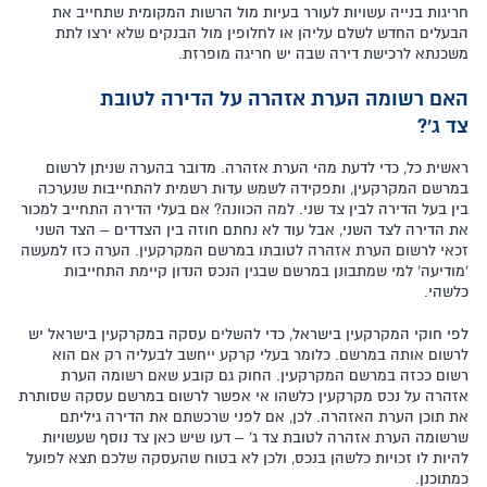
חריגות בנייה עשויות לעורר בעיות מול הרשות המקומית שתחייב את
הבעלים החדש לשלם עליהן או לחלופין מול הבנקים שלא ירצו לתת
משכנתא לרכישת דירה שבה יש חריגה מופרזת.
האם רשומה הערת אזהרה על הדירה לטובת
צד ג'?
ראשית כל, כדי לדעת מהי הערת אזהרה. מדובר בהערה שניתן לרשום
במרשם המקרקעין, ותפקידה לשמש עדות רשמית להתחייבות שנערכה
בין בעל הדירה לבין צד שני. למה הכוונה? אם בעלי הדירה התחייב למכור
את הדירה לצד השני, אבל עוד לא נחתם חוזה בין הצדדים – הצד השני
זכאי לרשום הערת אזהרה לטובתו במרשם המקרקעין. הערה כזו למעשה
'מודיעה' למי שמתבונן במרשם שבגין הנכס הנדון קיימת התחייבות
כלשהי.
לפי חוקי המקרקעין בישראל, כדי להשלים עסקה במקרקעין בישראל יש
לרשום אותה במרשם. כלומר בעלי קרקע ייחשב לבעליה רק אם הוא
רשום ככזה במרשם המקרקעין. החוק גם קובע שאם רשומה הערת
אזהרה על נכס מקרקעין כלשהו אי אפשר לרשום במרשם עסקה שסותרת
את תוכן הערת האזהרה. לכן, אם לפני שרכשתם את הדירה גיליתם
שרשומה הערת אזהרה לטובת צד ג' – דעו שיש כאן צד נוסף שעשויות
להיות לו זכויות כלשהן בנכס, ולכן לא בטוח שהעסקה שלכם תצא לפועל
כמתוכנן.