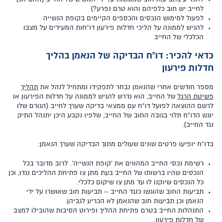
לחייב יש חוב כלפיהם והוא טרם נפרע?)
לפעול למימוש הנכסים והכספים הקיימים בקופת הנשייה
להגיש לממונה על הליכי חדלות פירעון דו"חות המעידים על מצבו
הכלכלי של החייב
כדאי להכיר: דו"ח הבדיקה של הנאמן בהליך
חדלות פירעון
מספר חודשים אחרי שהנאמן נבחר לתפקידו ומתחיל לנהל את
תהליך
פשיטת הרגל
של החייב, הוא נדרש להגיש לממונה על חדלות הפירעון או
לרשם ההוצאה לפועל דו"ח עם ממצאי בדיקה שערך לחייב (הגורם שלו
יוגש הדו"ח תלוי בגובה החוב של החייב, שלפיו נקבע היכן יתנהל התיק
נגד החייב).
בדו"ח יופיעו פרטים שונים שעולים מתוך הבדיקה שערך הנאמן:
רשימת נכסי החייב המהווים את 'קופת הנשייה'. לרוב מדובר בכל
הנכסים שהיו ברשותו של החייב בעת מתן צו פתיחת ההליכים נגדו, וכן
כל הנכסים שיוקנו לו עד מתן צו שיקום כלכלי.
תביעות החוב שהוגשו כנגד החייב – תביעות חוב שאושרו על ידי
הנאמן וכן תביעות חוב שהנאמן לא הכריע לגביהן.
התנהלות החייב בטרם פתיחת ההליך ופירוט הסיבות שהובילו למצב
של חדלות פירעון.