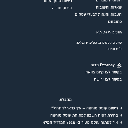
השוואת מוצרים
רישום סימן מסחר
שאלות ותשובות
פירוק חברה
הטבות והנחות לבעלי עסקים
כתובתנו
מונטיפיורי 46, ת"א
סניפים נוספים ב: כפ"ס, ירושלים,
ב"ש וחיפה.
Ettorney פרטי
בקשה לצו קיום צוואה
בקשה לצו ירושה
מהבלוג
רישום עוסק מורשה – איך כדאי להתחיל?
בחירת רואה חשבון לפתיחת עוסק מורשה
איך לפתוח עוסק פטור ב- 2021? המדריך המלא