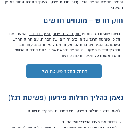
נכסים
, חקירת החייב והכין עבורו תכנית פירעון לצורך החזרת החוב באופן
המיטבי.
חוק חדש – מונחים חדשים
בשנת 2019 נכנס לתוקפו
חוק חדלות פירעון ושיקום כלכלי
, המאגד את
הליכי פשיטת הרגל של חייבים יחידים ושל חברות. עם החוק החדש
השתנו גם המינוחים בהתאם. מעתה מנהל מיוחד בתביעות חוב
ובהליך חדלות פירעון של החייב נקרא 'נאמן', וכונס הנכסים הרשמי
הוא הממונה על הליכי חדלות פירעון.
התחל בהליך פשיטת רגל
נאמן בהליך חדלות פירעון (פשיטת רגל)
לנאמן בהליך חדלות הפירעון יש סמכויות ותפקידים שונים:
לבדוק את מצבו הכלכלי של החייב
להכריע בתביעות חוב שמוגשות על ידי הנושים של החייב (האם אכן