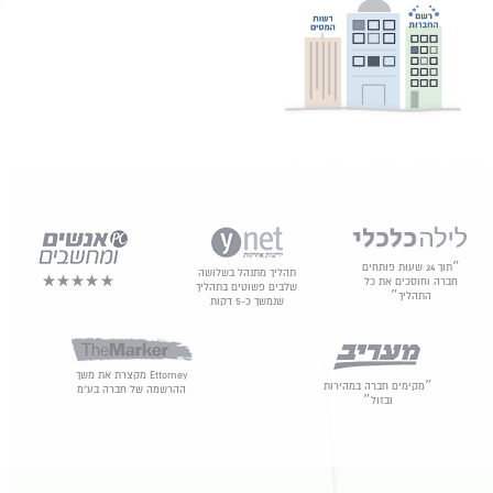
״תוך 24 שעות פותחים
תהליך מתנהל בשלושה
חברה וחוסכים את כל
שלבים פשוטים בתהליך
התהליך״
שנמשך כ-5 דקות
Ettorney מקצרת את משך
״מקימים חברה במהירות
ההרשמה של חברה בע"מ
ובזול״