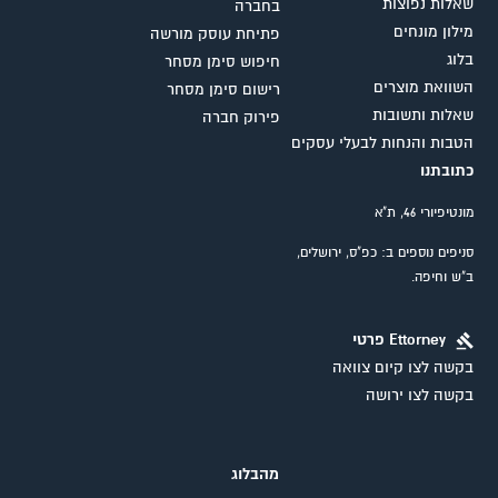
שאלות נפוצות
בחברה
מילון מונחים
פתיחת עוסק מורשה
בלוג
חיפוש סימן מסחר
השוואת מוצרים
רישום סימן מסחר
שאלות ותשובות
פירוק חברה
הטבות והנחות לבעלי עסקים
כתובתנו
מונטיפיורי 46, ת"א
סניפים נוספים ב: כפ"ס, ירושלים,
ב"ש וחיפה.
Ettorney פרטי
בקשה לצו קיום צוואה
בקשה לצו ירושה
מהבלוג