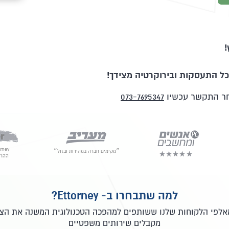
!
ל התעסקות ובירוקרטיה מצידך!
סחר התקשר עכשיו
073-7695347
״מקימים חברה במהירות ובזול״
ההרש
למה שתבחרו ב- Ettorney?
מאלפי הלקוחות שלנו ששותפים למהפכה הטכנולוגית המשנה את הצו
מקבלים שירותים משפטיים