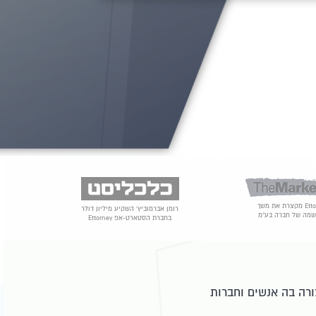
Ettorney מקצרת את משך
רומן אברמוביץ' השקיע מיליון דולר
מה של חברה בע"מ
בחברת הסטארט-אפ Ettorney
רה בה אנשים וחברות