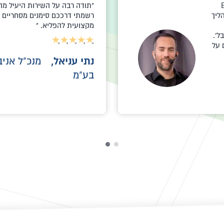
עבור רישום
רישום של שני סימני מסחר אונלי
חסך לי הרבה ביורוקרטיה וריצות
שבתוך 4 ימים סימן המסחר 
היחס של עו"ד רון הדר היה עניינ
התהליך של רישום סימן מסחר אונליין עם
עופר איל,
התחלות חד