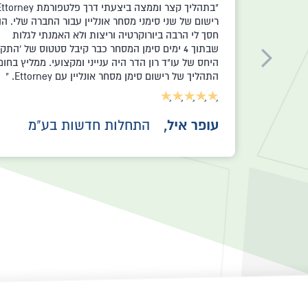
אני מאוד מודה לצוות המדהים של Ettorney 
סימן המסחר שלי. תודה רבה!
יוסף זויד,
Brovski