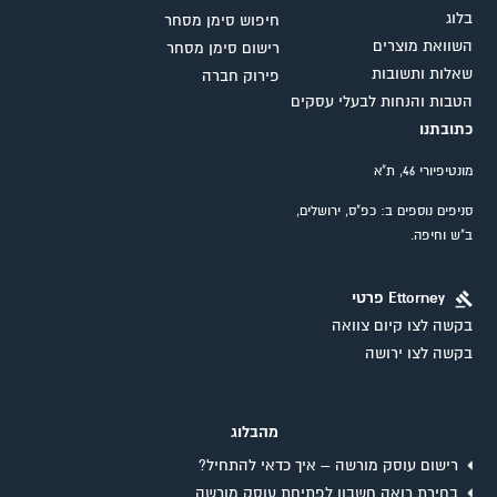
בלוג
חיפוש סימן מסחר
השוואת מוצרים
רישום סימן מסחר
שאלות ותשובות
פירוק חברה
הטבות והנחות לבעלי עסקים
כתובתנו
מונטיפיורי 46, ת"א
סניפים נוספים ב: כפ"ס, ירושלים,
ב"ש וחיפה.
Ettorney פרטי
בקשה לצו קיום צוואה
בקשה לצו ירושה
מהבלוג
רישום עוסק מורשה – איך כדאי להתחיל?
בחירת רואה חשבון לפתיחת עוסק מורשה