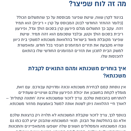
מה זה לוח שפיצר?
בניגוד לקרן שווה, שיטת שפיצר מבוססת על כך שהתשלום הכולל
(כלומר ההחזר החודשי לבנק המבוסס על קרן + ריבית) הוא תמיד
זהה. עקב כך התשלום מגלם פירעון קרן בסכום הולך וגדל, ופירעון
ריבית בסכום הולך וקטן, ובלבד שסכומם הוא זהה תמיד. שיטת
שפיצר מקובלת מאוד בישראל בהלוואות משכנתא למשקי בית כיוון
שהיא מקבעת את תזרים המזומנים הצפוי בכל חודש, ומאפשרת
למשק הבית לתכנן את תזרים המזומנים החודשי שלו בהתאם
להכנסות שלו.
איך בוחרים משכנתא ומהם התנאים לקבלת
משכנתא?
אין נוסחת קסם לבחירת משכנתא נכונה ומדויקת עבורכם. עם זאת,
מומלץ לקחת בחשבון את יכולת הפירעון שלכם ושינויים שעתידים
להתרחש בהכנסות שלכם. צריך לזכור שמשכנתא אינה 'חתונה קתולית' –
לאורך חיי ההלוואה ניתן לשנות אותה למשל באמצעות מחזור משכנתא.
בנוסף לכך, צריך לזכור שקבלת המשכנתא לא תלויה רק ברצונות שלכם
אלא גם בהחלטות של הבנק. תנאי המשכנתא שהבנק יציע לכם כמו גם
גובה המשכנתא והמסלולים השונים שלה יושפעו מהמאפיינים והתכונות