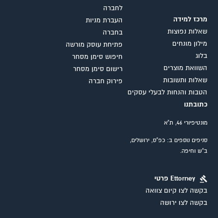
לחברה
מרכז למידה
העברת מניות
שאלות נפוצות
בחברה
מילון מונחים
פתיחת עוסק מורשה
בלוג
חיפוש סימן מסחר
השוואת מוצרים
רישום סימן מסחר
שאלות ותשובות
פירוק חברה
הטבות והנחות לבעלי עסקים
כתובתנו
מונטיפיורי 46, ת"א
סניפים נוספים ב: כפ"ס, ירושלים,
ב"ש וחיפה.
Ettorney פרטי
בקשה לצו קיום צוואה
בקשה לצו ירושה