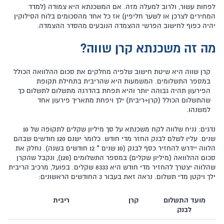
לפחות עשור, ולרוב למעלה מזה. אם המשכנתא היא צמודה (למדד
המחירים לצרכן או לשער חליפין) אז כל אחד מהסכומים בלוח הסילוקין
יהיה כפוף לחישוב הפרשי ההצמדה הנובעים מהסדר ההצמדה.
מה זה משכנתא קרן שווה?
קרן שווה היא שיטת חישוב שלפיה מחלקים את סכום ההלוואה הכולל
במספר התשלומים. המשמעות היא שהריבית בתחילת תקופת
הפירעון תהיה גבוהה יותר והיא תפחת בהדרגה מתשלום לתשלום כך
שהתשלום הכולל (קרן+ריבית) ילך ויפחת מתאריך פירעון אחד
למשנהו.
נדגים: נניח שלווה לקח משכנתא על סך מיליון שקלים לתקופה של 10
שנים. עליו לשלם לבנק החזר מדי חודש. כלומר ישנם 120 חודשים שבהם
הלווה יידרש להחזיר כסף לבנק (10 שנים * 12 חודשים בשנה). נחלק את
סכום ההלוואה (מיליון שקלים) במספר התשלומים (120), ונקבל שהקרן
שהלווה יצטרך להחזיר מדי חודש היא 8333 שקלים. בפועל, מרכיב הריבית
ילך ויקטן מדי תשלום. נראה זאת בעבור 3 החודשים הראשונים:
מועד התשלום
קרן
ריבית
לבנק