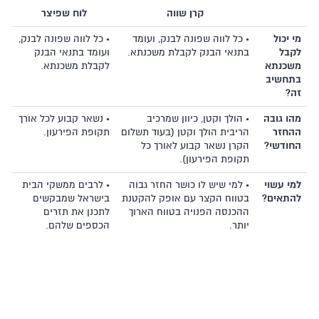
קרן שווה
לוח שפיצר
מי יכול
• כל לווה שפונה לבנק, ועומד
• כל לווה שפונה לבנק,
לקבל
בתנאי הבנק לקבלת משכנתא.
ועומד בתנאי הבנק
משכנתא
לקבלת משכנתא.
בתחשיב
זה?
מהו גובה
• הולך וקטן, כיוון שמרכיב
• נשאר קבוע לכל אורך
ההחזר
הריבית הולך וקטן (בעוד תשלום
תקופת הפירעון.
החודשי?
הקרן נשאר קבוע לאורך כל
תקופת הפירעון).
למי עשוי
• למי שיש לו כושר החזר גבוה
• לרבים ממשקי הבית
להתאים?
בטווח הקצר עם אופק להקטנת
בישראל שמבקשים
ההכנסה הפנויה בטווח הארוך
לתכנן את תזרים
יותר.
הכספים שלהם.