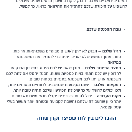
האינדיבידואליים שלכם. הבנק לוקח בחשבון פרטים שונים שיכולים
להשפיע על היכולת שלכם להחזיר את ההלוואה כראוי. כך למשל:
גובה ההכנסה שלכם.
הגיל שלכם
– הבנק לא ייתן לאנשים מבוגרים משכנתאות ארוכות
טווח, מתוך החשש שלא יאריכו ימים כדי להחזיר את המשכנתא
במלואה
המצב הפיננסי שלכם
– מובן שאם יש לכם מינוס בחשבון הבנק או
לחלופין יש לכם התחייבויות כספיות שונות, הבנק יהסס אם לתת לכם
משכנתא או שייתן לכם משכנתא בתנאים בפחות טובים.
המקצוע שלכם
– ישנם מקצועות שנחשבים לרווחיים ובטוחים יותר,
ולכן יכולים להעיד על כך שיכולת הפירעון שלכם תהיה טובה יותר.
מקום העבודה
– יכול להיות ששכירים יקבלו תנאי משכנתא טובים
יותר כיוון שהעבודה שלהם נחשבת לקבועה ובטוחה יותר מאשר בעלי
עסק עצמאי.
ההבדלים בין לוח שפיצר וקרן שווה