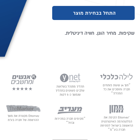
התחל בבחירת מוצר
שקיפות. מחיר הוגן. חוויה דיגיטלית.
״תוך 24 שעות פותחים
תהליך מתנהל בשלושה
חברה וחוסכים את כל
שלבים פשוטים בתהליך
התהליך״
שנמשך כ-5 דקות
Ettorney מקצרת את משך
“Ettorney הקימה את
״מקימים חברה במהירות
ההרשמה של חברה בע"מ
הפלטפורמה האינטרנטית
ובזול״
הראשונה בישראל לפתיחת
חברה בע״מ״