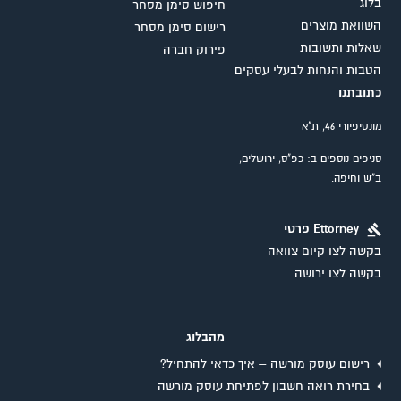
בלוג
חיפוש סימן מסחר
השוואת מוצרים
רישום סימן מסחר
שאלות ותשובות
פירוק חברה
הטבות והנחות לבעלי עסקים
כתובתנו
מונטיפיורי 46, ת"א
סניפים נוספים ב: כפ"ס, ירושלים,
ב"ש וחיפה.
Ettorney פרטי
בקשה לצו קיום צוואה
בקשה לצו ירושה
מהבלוג
רישום עוסק מורשה – איך כדאי להתחיל?
בחירת רואה חשבון לפתיחת עוסק מורשה