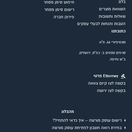
בלוג
חיפוש סימן מסחר
השוואת מוצרים
רישום סימן מסחר
שאלות ותשובות
פירוק חברה
הטבות והנחות לבעלי עסקים
כתובתנו
מונטיפיורי 46, ת"א
סניפים נוספים ב: כפ"ס, ירושלים,
ב"ש וחיפה.
Ettorney פרטי
בקשה לצו קיום צוואה
בקשה לצו ירושה
מהבלוג
רישום עוסק מורשה – איך כדאי להתחיל?
בחירת רואה חשבון לפתיחת עוסק מורשה