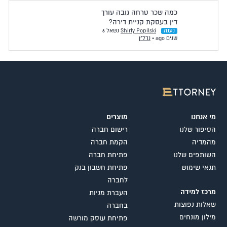
כמה שכר טרחה גובה עורך
דין בעסקת קניית דירה?
נענה
Shirly Popilski
נשאל 6
שנים ago
•
נדל"ן
מי אנחנו
מוצרים
הסיפור שלנו
רישום חברה
מהמדיה
הקמת חברה
השותפים שלנו
פתיחת חברה
תנאי שימוש
פתיחת חשבון בנק
לחברה
מרכז למידה
העברת מניות
שאלות נפוצות
בחברה
מילון מונחים
פתיחת עוסק מורשה