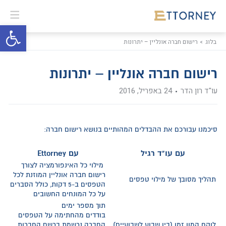
פתח סרגל 
בלוג
רישום חברה אונליין – יתרונות
רישום חברה אונליין – יתרונות
עו"ד רון הדר
24 באפריל, 2016
סיכמנו עבורכם את ההבדלים המהותיים בנושא רישום חברה:
עם עו"ד רגיל
עם Ettorney
מילוי כל האינפורמציה לצורך
רישום חברה אונליין המוזנת לכל
תהליך מסובך של מילוי טפסים
הטפסים ב-5 דקות, כולל הסברים
על כל המונחים החשובים
תוך מספר ימים
בודדים מהחתימה על הטפסים
לוקח המון זמן (בין שבוע לשבועיים)
החברה נרשמת ברשם החברות