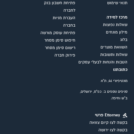
תנאי שימוש
פתיחת חשבון בנק
לחברה
מרכז למידה
העברת מניות
שאלות נפוצות
בחברה
מילון מונחים
פתיחת עוסק מורשה
בלוג
חיפוש סימן מסחר
השוואת מוצרים
רישום סימן מסחר
שאלות ותשובות
פירוק חברה
הטבות והנחות לבעלי עסקים
כתובתנו
מונטיפיורי 46, ת"א
סניפים נוספים ב: כפ"ס, ירושלים,
ב"ש וחיפה.
Ettorney פרטי
בקשה לצו קיום צוואה
בקשה לצו ירושה