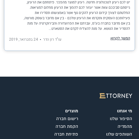
יש לכם רעיון לטכנולוגיה חדשה. רעיון למוצר מהפכני. פיתחתם את הרעיון,
גייסתם סביבכם צוות אשר יעזור לכם להפוך את הרעיון מחלום למציאות.
החלטתם לצורך קידום הרעיון להקים גוף אשר באמצעותו תסדירו את
פעילותכם העסקית ותקדמו את הרעיון שלכם - בין אם מדובר בעוסק מורשה,
בין אם מדובר בחברה בע"מ, עברתם את הפרוצדורה והבירוקרטיה על מנת
להסדיר את הנושא. על מנת להצליח לקדם את הסטארט...
המשך לקרוא
עו"ד רון הדר
24 בפברואר, 2019
מי אנחנו
מוצרים
הסיפור שלנו
רישום חברה
מהמדיה
הקמת חברה
השותפים שלנו
פתיחת חברה