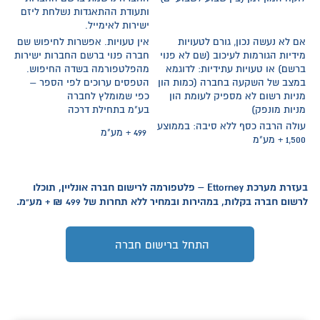
ותעודת ההתאגדות נשלחת ליזם
ישירות לאימייל.
אם לא נעשה נכון, גורם לטעויות
אין טעויות. אפשרות לחיפוש שם
מידיות הגורמות לעיכוב (שם לא פנוי
חברה פנוי ברשם החברות ישירות
ברשם) או טעויות עתידיות: לדוגמא
מהפלטפורמה בשדה החיפוש.
במצב של השקעה בחברה (כמות הון
הטפסים ערוכים לפי הספר –
מניות רשום לא מספיק לעומת הון
כפי שמומלץ לחברה
מניות מונפק)
בע"מ בתחילת דרכה
עולה הרבה כסף ללא סיבה: בממוצע
499 + מע"מ
1,500 + מע"מ
בעזרת מערכת Ettorney – פלטפורמה לרישום חברה אונליין, תוכלו
לרשום חברה בקלות, במהירות ובמחיר ללא תחרות של 499 ₪ + מע"מ.
התחל ברישום חברה