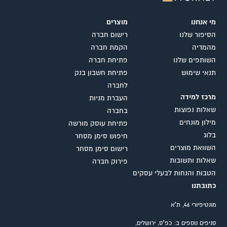
מי אנחנו
מוצרים
הסיפור שלנו
רישום חברה
מהמדיה
הקמת חברה
השותפים שלנו
פתיחת חברה
תנאי שימוש
פתיחת חשבון בנק
לחברה
מרכז למידה
העברת מניות
שאלות נפוצות
בחברה
מילון מונחים
פתיחת עוסק מורשה
בלוג
חיפוש סימן מסחר
השוואת מוצרים
רישום סימן מסחר
שאלות ותשובות
פירוק חברה
הטבות והנחות לבעלי עסקים
כתובתנו
מונטיפיורי 46, ת"א
סניפים נוספים ב: כפ"ס, ירושלים,