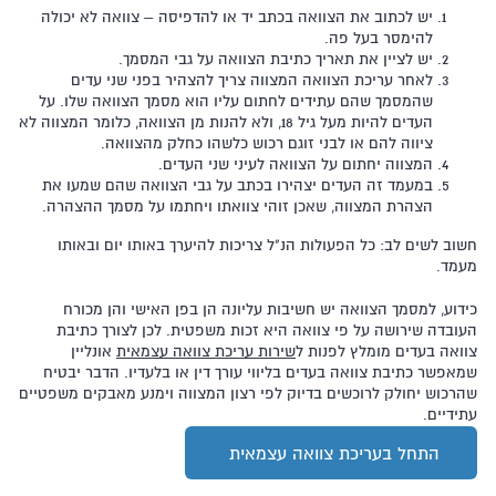
יש לכתוב את הצוואה בכתב יד או להדפיסה – צוואה לא יכולה
להימסר בעל פה.
יש לציין את תאריך כתיבת הצוואה על גבי המסמך.
לאחר עריכת הצוואה המצווה צריך להצהיר בפני שני עדים
שהמסמך שהם עתידים לחתום עליו הוא מסמך הצוואה שלו. על
העדים להיות מעל גיל 18, ולא להנות מן הצוואה, כלומר המצווה לא
ציווה להם או לבני זוגם רכוש כלשהו כחלק מהצוואה.
המצווה יחתום על הצוואה לעיני שני העדים.
במעמד זה העדים יצהירו בכתב על גבי הצוואה שהם שמעו את
הצהרת המצווה, שאכן זוהי צוואתו ויחתמו על מסמך ההצהרה.
חשוב לשים לב: כל הפעולות הנ"ל צריכות להיערך באותו יום ובאותו
מעמד.
כידוע, למסמך הצוואה יש חשיבות עליונה הן בפן האישי והן מכורח
העובדה שירושה על פי צוואה היא זכות משפטית. לכן לצורך כתיבת
צוואה בעדים מומלץ לפנות ל
שירות עריכת צוואה עצמאית
אונליין
שמאפשר כתיבת צוואה בעדים בליווי עורך דין או בלעדיו. הדבר יבטיח
שהרכוש יחולק לרוכשים בדיוק לפי רצון המצווה וימנע מאבקים משפטיים
עתידיים.
התחל בעריכת צוואה עצמאית