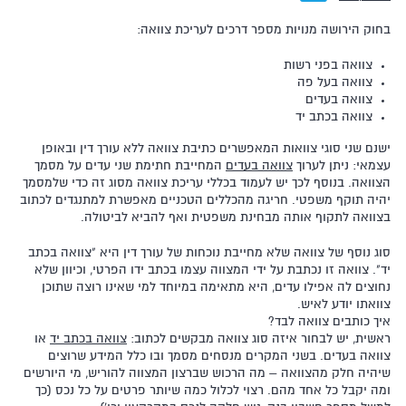
בחוק הירושה מנויות מספר דרכים לעריכת צוואה:
צוואה בפני רשות
צוואה בעל פה
צוואה בעדים
צוואה בכתב יד
ישנם שני סוגי צוואות המאפשרים כתיבת צוואה ללא עורך דין ובאופן
עצמאי: ניתן לערוך
צוואה בעדים
המחייבת חתימת שני עדים על מסמך
הצוואה. בנוסף לכך יש לעמוד בכללי עריכת צוואה מסוג זה כדי שלמסמך
יהיה תוקף משפטי. חריגה מהכללים הטכניים מאפשרת למתנגדים לכתוב
בצוואה לתקוף אותה מבחינת משפטית ואף להביא לביטולה.
סוג נוסף של צוואה שלא מחייבת נוכחות של עורך דין היא "צוואה בכתב
יד". צוואה זו נכתבת על ידי המצווה עצמו בכתב ידו הפרטי, וכיוון שלא
נחוצים לה אפילו עדים, היא מתאימה במיוחד למי שאינו רוצה שתוכן
צוואתו יודע לאיש.
איך כותבים צוואה לבד?
ראשית, יש לבחור איזה סוג צוואה מבקשים לכתוב:
צוואה בכתב יד
או
צוואה בעדים. בשני המקרים מנסחים מסמך ובו כלל המידע שרוצים
שיהיה חלק מהצוואה – מה הרכוש שברצון המצווה להוריש, מי היורשים
ומה יקבל כל אחד מהם. רצוי לכלול כמה שיותר פרטים על כל נכס (כך