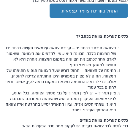
למשל מספר חשבון בנק, גוש חלקה לנכס במקרקעין וכו').
התחל בעריכת צוואה עצמאית
כללים לעריכת צוואה בכתב יד
הצוואה תיכתב בכתב יד – עריכת צוואה עצמאית תעשה בכתב ידו
של המצווה בלבד. הכוונה היא שאין להדפיס את הצוואה, ושאסור
לאדם אחר לכתוב את הצוואה במקום המצווה, אחרת היא לא
תחשב למסמך משפטי תקף.
חתימה על הצוואה – החוק דורש שעל הצוואה תופיע חתימתו של
המצווה. החוק לא מציין במפורש היכן החתימה צריכה להופיע.
אולם, כדי לוודא שהחתימה נמצאת במקום נראה לעין, אפשר ורצוי
לחתום בכל עמוד.
ציון תאריך – יש לציין תאריך על גבי מסמך הצוואה. בכל הנוגע
לדיני צוואות, העיקרון המנחה הוא שהצוואה האחרונה שנכתבה
היא זו שמתייחסים אליה, וציון התאריך יסייע בהחלטה איזו צוואה
היא המסמך העדכני ביותר.
כללים לעריכת צוואה בעדים
כדי לנסח לבד צוואה בעדים יש לעקוב אחר סדר הפעולות הבא: