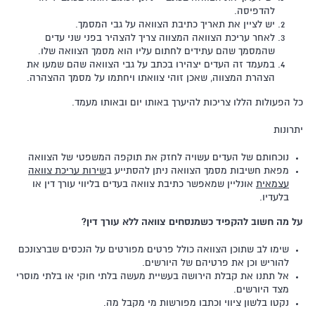
להדפיסה.
יש לציין את תאריך כתיבת הצוואה על גבי המסמך.
לאחר עריכת הצוואה המצווה צריך להצהיר בפני שני עדים
שהמסמך שהם עתידים לחתום עליו הוא מסמך הצוואה שלו.
במעמד זה העדים יצהירו בכתב על גבי הצוואה שהם שמעו את
הצהרת המצווה, שאכן זוהי צוואתו ויחתמו על מסמך ההצהרה.
כל הפעולות הללו צריכות להיערך באותו יום ובאותו מעמד.
יתרונות
נוכחותם של העדים עשויה לחזק את תוקפה המשפטי של הצוואה
מפאת חשיבות מסמך הצוואה ניתן להסתייע ב
שירות עריכת צוואה
עצמאית
אונליין שמאפשר כתיבת צוואה בעדים בליווי עורך דין או
בלעדיו.
על מה חשוב להקפיד כשמנסחים צוואה ללא עורך דין?
שימו לב שתוכן הצוואה כולל פרטים מפורטים על הנכסים שברצונכם
להוריש וכן את פרטיהם של היורשים.
אל תתנו את קבלת הירושה בעשיית מעשה בלתי חוקי או בלתי מוסרי
מצד היורשים.
נקטו בלשון ציווי וכתבו מפורשות מי מקבל מה.