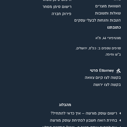
השוואת מוצרים
רישום סימן מסחר
שאלות ותשובות
פירוק חברה
הטבות והנחות לבעלי עסקים
כתובתנו
מונטיפיורי 46, ת"א
סניפים נוספים ב: כפ"ס, ירושלים,
ב"ש וחיפה.
Ettorney פרטי
בקשה לצו קיום צוואה
בקשה לצו ירושה
מהבלוג
רישום עוסק מורשה – איך כדאי להתחיל?
בחירת רואה חשבון לפתיחת עוסק מורשה