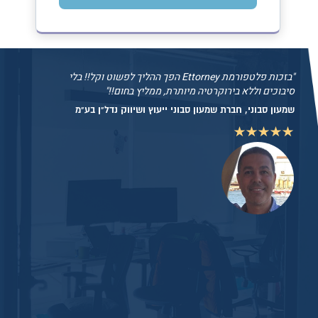
בזכות פלטפורמת Ettorney הפך ההליך לפשוט וקל!! בלי
סיבוכים וללא בירוקרטיה מיותרת, ממליץ בחום!!
שמעון סבוני, חברת שמעון סבוני ייעוץ ושיווק נדל"ן בע"מ