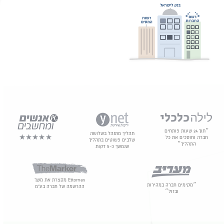
״תוך 24 שעות פותחים
תהליך מתנהל בשלושה
חברה וחוסכים את כל
שלבים פשוטים בתהליך
התהליך״
שנמשך כ-5 דקות
Ettorney מקצרת את משך
״מקימים חברה במהירות
ההרשמה של חברה בע"מ
ובזול״