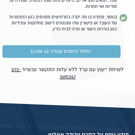
שכר, תנאים סוציאליים, פיצויים והפרשות לפנסיה, שמירה על
סודיות ואי תחרות.
בנוסף, מפורט בו מה יקרה בתרחישים מסוימים כגון התפטרות
של העובד או פיטורין שלו ומנגנונים לישוב מחלוקות עתידיות
כגון בוררות גישור או פניה לבית הדין.
התחל בהסכם עבודה
(1,500
)
₪
לשיחת ייעוץ עם עו"ד ללא עלות התקשר עכשיו!
073-
7695347