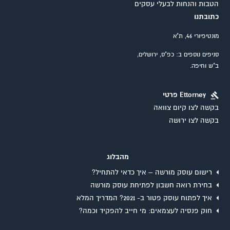
הטבות והנחות לבעלי עסקים
כתובתנו
מונטיפיורי 46, ת"א
סניפים נוספים ב: כפ"ס, ירושלים,
ב"ש וחיפה.
Ettorney פרטי
בקשה לצו קיום צוואה
בקשה לצו ירושה
מהבלוג
רישום עוסק מורשה – איך כדאי להתחיל?
בחירת רואה חשבון לפתיחת עוסק מורשה
איך לפתוח עוסק פטור ב- 2021? המדריך המלא
חוק פנסיה לעצמאים: מי חייב להפקיד וכמה?