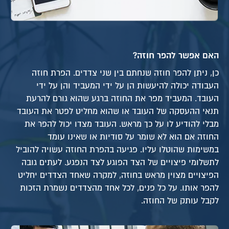
האם אפשר להפר חוזה?
כן, ניתן להפר חוזה שנחתם בין שני צדדים. הפרת חוזה
העבודה יכולה להיעשות הן על ידי המעביד והן על ידי
העובד. המעביד מפר את החוזה ברגע שהוא גורם להרעת
תנאי ההעסקה של העובד או שהוא מחליט לפטר את העובד
מבלי להודיע לו על כך מראש. העובד מצדו יכול להפר את
החוזה אם הוא לא שומר על סודיות או שאינו עומד
במשימות שהוטלו עליו. פגיעה בהפרת החוזה עשויה להוביל
לתשלומי פיצויים של הצד הפוגע לצד הנפגע. לעתים גובה
הפיצויים מצוין מראש בחוזה, למקרה שאחד הצדדים יחליט
להפר אותו. על כל פנים, לכל אחד מהצדדים נשמרת הזכות
לקבל עותק של החוזה.