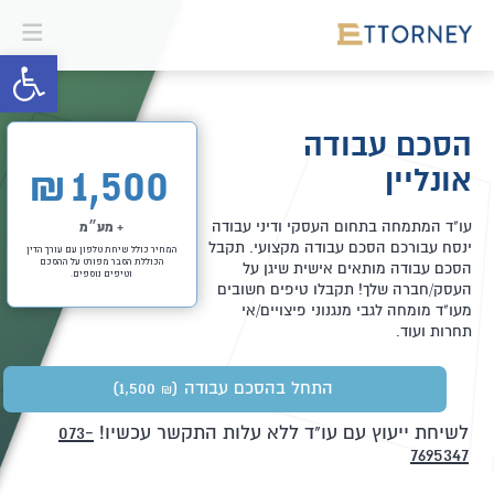
פתח סרגל 
הסכם עבודה
אונליין
1,500
₪
עו"ד המתמחה בתחום העסקי ודיני עבודה
+ מע״מ
ינסח עבורכם הסכם עבודה מקצועי. תקבל
המחיר כולל שיחת טלפון עם עורך הדין
הכוללת הסבר מפורט על ההסכם
הסכם עבודה מותאים אישית שיגן על
וטיפים נוספים.
העסק/חברה שלך! תקבלו טיפים חשובים
מעו"ד מומחה לגבי מנגנוני פיצויים/אי
תחרות ועוד.
התחל בהסכם עבודה
(1,500
)
₪
לשיחת ייעוץ עם עו"ד ללא עלות התקשר עכשיו!
073-
7695347