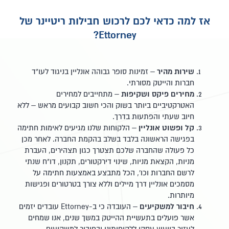
אז למה כדאי לכם לרכוש חבילות ריטיינר של
Ettorney?
שירות מהיר
– זמינות סופר גבוהה אונליין בניגוד לעו"ד
חברות והייטק מסורתי.
מחירים פיקס ושקיפות
– מתחייבים למחירים
האטרקטיביים ביותר בשוק והכי חשוב קבועים מראש – ללא
חיוב שעתי והפתעות בדרך.
קל ופשוט אונליין
– הלקוחות שלנו מגיעים לאימות חתימה
בפגישה הראשונה בלבד בשלב בהקמת החברה. לאחר מכן
כל פעולה שהחברה שלכם תצטרך כגון תצהירים, העברת
מניות, הקצאת מניות, שינוי דירקטורים, תקנון, דו"ח שנתי
לרשם החברות וכו', הכל מתבצע באמצעות חתימה על
מסמכים אונליין דרך מיילים וללא צורך בטרטורים ופגישות
מיותרות.
חיבור למשקיעים
– העובדה כי ב-Ettorney עובדים יזמים
אשר פועלים בתעשיית ההייטק במשך שנים, אנו שמחים