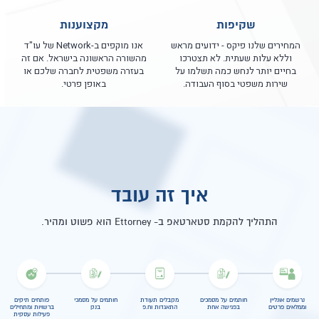
שקיפות
מקצוענות
המחירים שלנו פיקס - ידועים מראש
אנו מוקפים ב-Network של עו"ד
וללא עלות שעתית. לא תצטרכו
מהשורה הראשונה בישראל. אם זה
בחיים יותר לנחש כמה תשלמו על
בעזרה משפטית לחברה שלכם או
שירות משפטי בסוף העבודה.
באופן פרטי.
איך זה עובד
התהליך להקמת סטארטאפ ב- Ettorney הוא פשוט ומהיר.
נרשמים אונליין
חותמים על מסמכים
מקבלים תעודת
חותמים על מסמכי
פותחים תיקים
וממלאים פרטים
בפגישה אחת
התאגדות וח.פ
בנק
ברשויות ומתחילים
פעילות עסקית