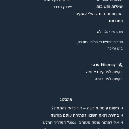
רישום סימן מסחר
שאלות ותשובות
פירוק חברה
הטבות והנחות לבעלי עסקים
כתובתנו
מונטיפיורי 46, ת"א
סניפים נוספים ב: כפ"ס, ירושלים,
ב"ש וחיפה.
Ettorney פרטי
בקשה לצו קיום צוואה
בקשה לצו ירושה
מהבלוג
רישום עוסק מורשה – איך כדאי להתחיל?
בחירת רואה חשבון לפתיחת עוסק מורשה
איך לפתוח עוסק פטור ב- 2021? המדריך המלא