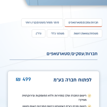
חברות/עסקים/סטארטאפים
סימני מסחר/פטנטים/קניין רוחני
משפחה/צוואות/ירושות
משפטי כללי
נדל"ן
חברות/עסקים/סטארטאפים
499
₪
לפתוח חברה בע"מ
רישום החברה שלך במהירות וללא התעסקות ובירוקרטיה
מצידך!
רישום חברה בע"מ באינטרנט ברשם החברות באופן פשוט