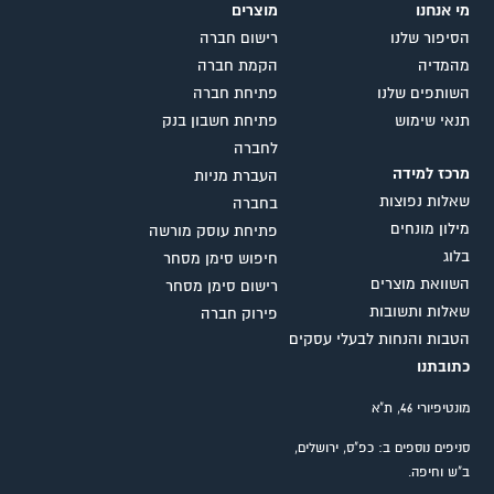
מי אנחנו
מוצרים
הסיפור שלנו
רישום חברה
מהמדיה
הקמת חברה
השותפים שלנו
פתיחת חברה
תנאי שימוש
פתיחת חשבון בנק
לחברה
מרכז למידה
העברת מניות
שאלות נפוצות
בחברה
מילון מונחים
פתיחת עוסק מורשה
בלוג
חיפוש סימן מסחר
השוואת מוצרים
רישום סימן מסחר
שאלות ותשובות
פירוק חברה
הטבות והנחות לבעלי עסקים
כתובתנו
מונטיפיורי 46, ת"א
סניפים נוספים ב: כפ"ס, ירושלים,
ב"ש וחיפה.