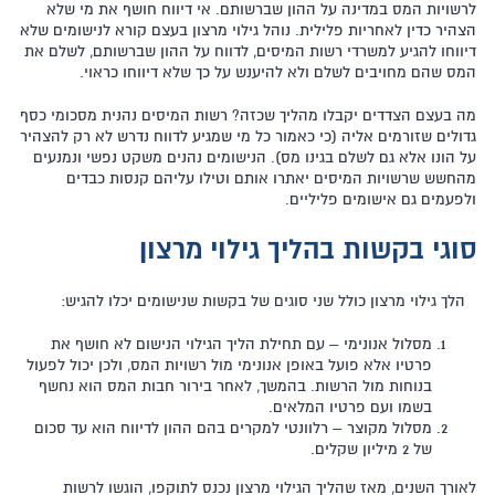
לרשויות המס במדינה על ההון שברשותם. אי דיווח חושף את מי שלא
הצהיר כדין לאחריות פלילית. נוהל גילוי מרצון בעצם קורא לנישומים שלא
דיווחו להגיע למשרדי רשות המיסים, לדווח על ההון שברשותם, לשלם את
המס שהם מחויבים לשלם ולא להיענש על כך שלא דיווחו כראוי.
מה בעצם הצדדים יקבלו מהליך שכזה? רשות המיסים נהנית מסכומי כסף
גדולים שזורמים אליה (כי כאמור כל מי שמגיע לדווח נדרש לא רק להצהיר
על הונו אלא גם לשלם בגינו מס). הנישומים נהנים משקט נפשי ונמנעים
מהחשש שרשויות המיסים יאתרו אותם וטילו עליהם קנסות כבדים
ולפעמים גם אישומים פליליים.
סוגי בקשות בהליך גילוי מרצון
הלך גילוי מרצון כולל שני סוגים של בקשות שנישומים יכלו להגיש:
מסלול אנונימי – עם תחילת הליך הגילוי הנישום לא חושף את
פרטיו אלא פועל באופן אנונימי מול רשויות המס, ולכן יכול לפעול
בנוחות מול הרשות. בהמשך, לאחר בירור חבות המס הוא נחשף
בשמו ועם פרטיו המלאים.
מסלול מקוצר – רלוונטי למקרים בהם ההון לדיווח הוא עד סכום
של 2 מיליון שקלים.
לאורך השנים, מאז שהליך הגילוי מרצון נכנס לתוקפו, הוגשו לרשות