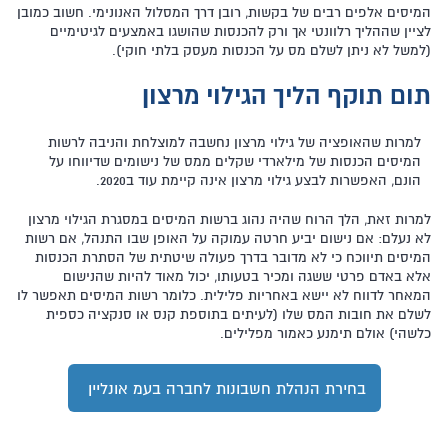
המיסים אלפים רבים של בקשות, רובן דרך המסלול האנונימי. חשוב כמובן
לציין שההליך רלוונטי אך ורק להכנסות שהושגו באמצעים לגיטימיים
(למשל לא ניתן לשלם מס על הכנסות מעסק בלתי חוקי).
תום תוקף הליך הגילוי מרצון
למרות שהאופציה של גילוי מרצון נחשבה למוצלחת והניבה לרשות
המיסים הכנסות של מילארדי שקלים ממס של נישומים שדיווחו על
הונם, האפשרות לבצע גילוי מרצון אינה קיימת עוד ב2020.
למרות זאת, הלך הרוח שהיה נהוג ברשות המיסים במסגרת הגילוי מרצון
לא נעלם: אם נישום יביע חרטה עמוקה על האופן שבו התנהל, אם רשות
המיסים תיווכח כי לא מדובר בדרך פעולה שיטתית של הסתרת הכנסות
אלא באדם פרטי ששגה ומכיר בטעותו, יכול מאוד להיות שהנישום
המאחר לדווח לא יישא באחריות פלילית. כלומר רשות המיסים תאפשר לו
לשלם את חובות המס שלו (לעיתים בתוספת קנס או סנקציה כספית
כלשהי) אולם תימנע כאמור מפלילים.
בחירת הנהלת חשבונות לחברה בעמ אונליין